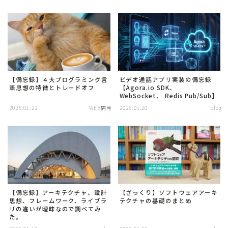
【備忘録】４大プログラミング言
ビデオ通話アプリ実装の備忘録
語思想の特徴とトレードオフ
【Agora.io SDK、
WebSocket、 Redis Pub/Sub】
2026.01.22
WEB開発
2026.01.20
blog
【備忘録】アーキテクチャ、設計
【ざっくり】ソフトウェアアーキ
思想、フレームワーク、ライブラ
テクチャの基礎のまとめ
リの違いが曖昧なので調べてみ
た。