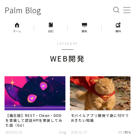
Palm Blog
MENU
ホーム
日記
開発
趣味
Home
CATEGORY
WEB開発
日記
開発
趣味
【備忘録】REST・Clean・DDD
モバイルアプリ開発で身に付けて
を意識して認証APIを実装してみ
おきたい知識
た話（Go）
2026.02.05
blog
2026.01.27
WEB開発