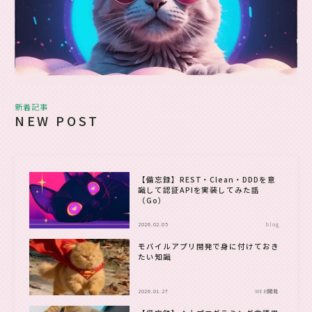
新着記事
NEW POST
【備忘録】REST・Clean・DDDを意
識して認証APIを実装してみた話
（Go）
2026.02.05
blog
モバイルアプリ開発で身に付けておき
たい知識
2026.01.27
WEB開発