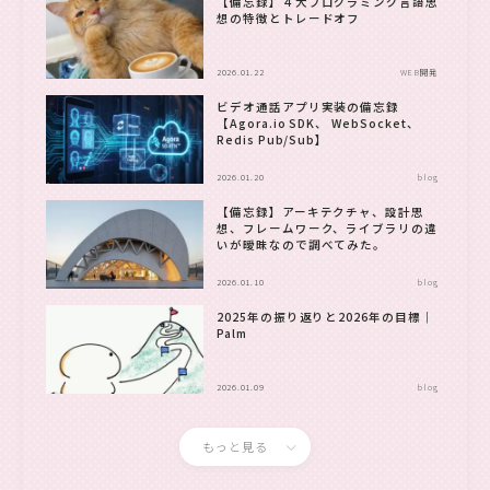
【備忘録】４大プログラミング言語思
想の特徴とトレードオフ
2026.01.22
WEB開発
ビデオ通話アプリ実装の備忘録
【Agora.io SDK、 WebSocket、
Redis Pub/Sub】
2026.01.20
blog
【備忘録】アーキテクチャ、設計思
想、フレームワーク、ライブラリの違
いが曖昧なので調べてみた。
2026.01.10
blog
2025年の振り返りと2026年の目標｜
Palm
2026.01.09
blog
もっと見る